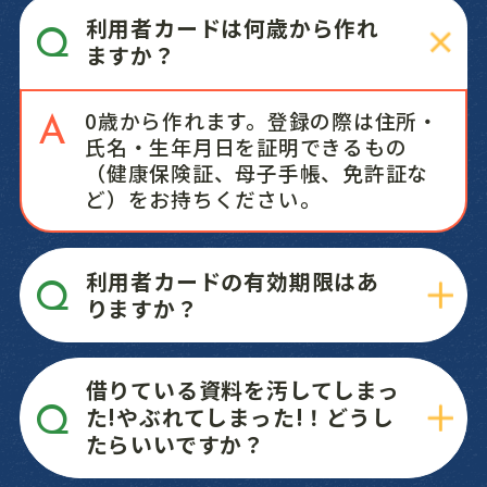
利用者カードは何歳から作れ
ますか？
0歳から作れます。登録の際は住所・
氏名・生年月日を証明できるもの
（健康保険証、母子手帳、免許証な
ど）をお持ちください。
利用者カードの有効期限はあ
りますか？
利用者カードの有効期限は登録した
借りている資料を汚してしまっ
日から5年間です。5年ごとに更新し
た!やぶれてしまった!！どうし
ています。更新手続きには住所・氏
たらいいですか？
名・生年月日の証明できるもの(健康
保険証、母子手帳、免許証など)の提