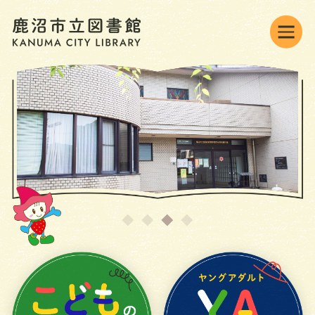
背景色変更
標準
黒
青
JAPANESE
オンラインの利用
ONLINE MENU
資料検索・予約