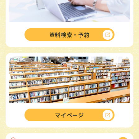
GUIDE
寄贈について
ハンディキャップ・サービス（本館）
資料検索・予約
こどものページ
CHILD
YAのページ
（ヤングアダルト）
YOUNG ADULT
よくある質問
FAQ
ピックアップ
PICK UP
マイページ
デジタルアーカイブ
ボランティア紹介