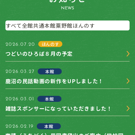
おおきい動物・ち
いさい動物
NEWS
平和を考える子ど
7
金
9:30～19:00
すべて
全館共通
本館
粟野館
ほんのす
もの本
夏のおすすめ本
おおきい動物・ち
ほんのす
2026.07.20
いさい動物
つどいのひろば８月の予定
平和を考える子ど
8
土
9:30〜18:00
もの本
本館
2026.03.27
夏のおすすめ本
鹿沼の民話動画の新作をUPしました！
おおきい動物・ち
いさい動物
８月８日おはなし
本館
2026.03.01
★だいすき！
雑誌スポンサーになっていただきました！
平和を考える子ど
9
日
9:30〜18:00
もの本
本館
2026.02.19
夏のおすすめ本