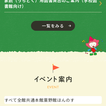
家読（うちどく）用図書貸出のご案内（学校図
おおきい動物・ち
書館向け）
いさい動物
10
月
休館日
一覧をみる
平和を考える子ど
11
火
9:30〜18:00
もの本
夏のおすすめ本
おおきい動物・ち
いさい動物
12
水
休館日
平和を考える子ど
13
木
9:30～19:00
もの本
夏のおすすめ本
EVENT
おおきい動物・ち
いさい動物
すべて
全館共通
本館
粟野館
ほんのす