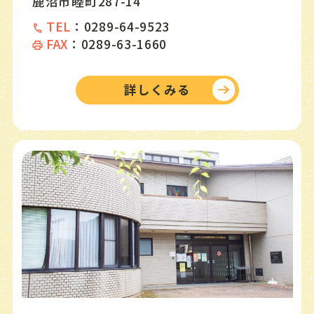
鹿沼市睦町287-14
８月２９日おはな
し★だいすき！
TEL
：
0289-64-9523
FAX
：
0289-63-1660
夏のおすすめ本
30
日
9:30〜18:00
詳しくみる
31
月
休館日