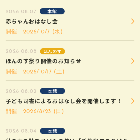
平和を考える子ど
14
金
9:30～19:00
もの本
本館
2026.08.07
夏のおすすめ本
赤ちゃんおはなし会
おおきい動物・ち
いさい動物
開催：2026/10/7 (水)
平和を考える子ど
15
土
9:30〜18:00
ほんのす
2026.08.08
もの本
夏のおすすめ本
ほんのす祭り開催のお知らせ
おおきい動物・ち
開催：2026/10/17 (土)
いさい動物
平和を考える子ど
16
日
9:30〜18:00
本館
2026.08.02
もの本
子ども司書によるおはなし会を開催します！
夏のおすすめ本
おおきい動物・ち
開催：2026/8/23 (日)
いさい動物
本館
2026.08.04
17
月
休館日