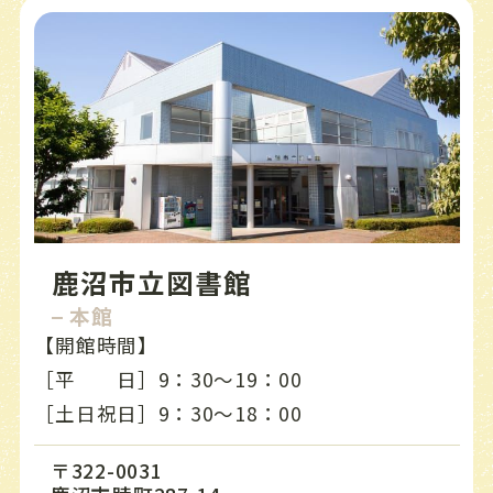
し★だいすき！
子ども司書による
23
日
9:30〜18:00
おはなし会を開催
します！
夏のおすすめ本
24
月
休館日
夏のおすすめ本
25
火
9:30～19:00
鹿沼市立図書館
夏のおすすめ本
26
水
9:30～19:00
本館
【開館時間】
夏のおすすめ本
27
木
9:30～19:00
［平 日］9：30〜19：00
［土日祝日］9：30〜18：00
夏のおすすめ本
28
金
9:30～19:00
〒322-0031
夏のおすすめ本
29
土
9:30〜18:00