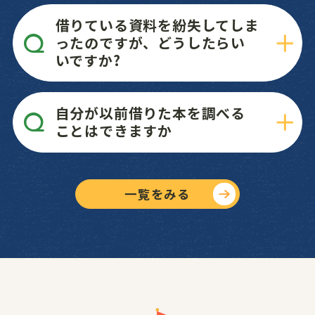
示が必要です。
やぶれてしまった場合は、セロハン
借りている資料を紛失してしま
テープ等を貼らずに、そのままの状
ったのですが、どうしたらい
態でお持ちください。図書館で修理
いですか?
いたします。破損等の状態により、弁
償していただく場合があります。手続
き等については、カウンター職員に
もう一度よく探してみてください。見
自分が以前借りた本を調べる
お尋ねください。
つからない場合は、弁償していただ
ことはできますか
きます。手続きの方法についてご案内
いたしますので、図書館にご一報く
ださい。
プライバシー保護の観点から、返却
されると記録が残らないようになっ
一覧をみる
ております。貸出の際にお渡ししてい
るレシートを保存いただくなどし
て、ご活用ください。パスワードを
ご登録いただくと、図書館ホームペ
ージの「利用状況確認」メニュー内
の「My本棚」で貸出履歴保存開始ボ
タンを押すと、履歴が残るようにな