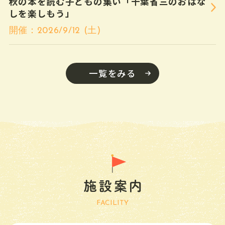
秋の本を読む子どもの集い「千葉省三のおはな
しを楽しもう」
平和を考える子ど
18
火
9:30～19:00
もの本
開催：2026/9/12 (土)
夏のおすすめ本
おおきい動物・ち
いさい動物
一覧をみる
平和を考える子ど
19
水
9:30～19:00
もの本
夏のおすすめ本
おおきい動物・ち
いさい動物
20
木
休館日
夏のおすすめ本
21
金
9:30～19:00
夏のおすすめ本
FACILITY
22
土
9:30〜18:00
８月２２日おはな