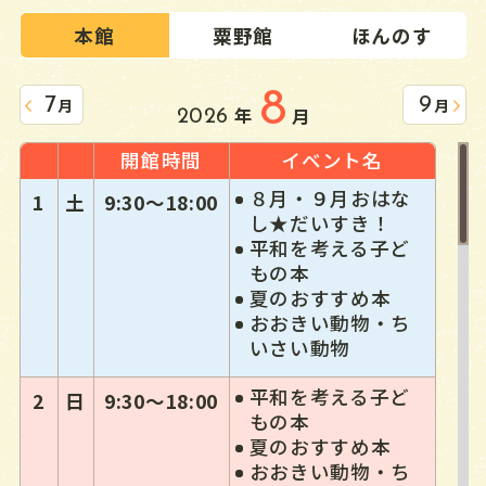
本館
粟野館
ほんのす
8
7
9
月
月
年
月
2026
開館時間
イベント名
８月・９月おはな
1
土
9:30〜18:00
し★だいすき！
平和を考える子ど
もの本
夏のおすすめ本
おおきい動物・ち
いさい動物
平和を考える子ど
2
日
9:30〜18:00
もの本
夏のおすすめ本
おおきい動物・ち