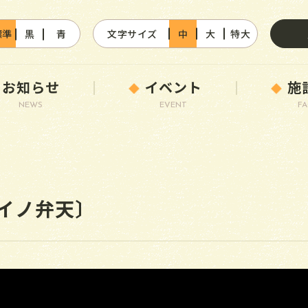
標準
黒
青
文字サイズ
中
大
特大
お知らせ
イベント
施
NEWS
EVENT
FA
イノ弁天〕