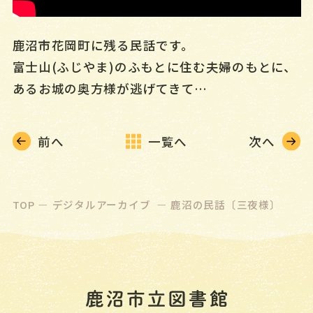
マイページ
鹿沼市花岡町に残る民話です。
かんたん検索
富士山(ふじやま)のふもとに住む夫婦のもとに、
新着資料情報
あるお城の奥方様が逃げてきて…
栃木県内図書館横断検索
前へ
一覧へ
次へ
お知らせ
NEWS
イベント
EVENT
TOP
デジタルアーカイブ
鹿沼の民話〔三夜様〕
カレンダー
CALENDAR
施設案内
FACILITY
ご利用案内