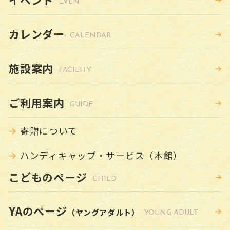
EVENT
雑誌スポンサー制度
カレンダー
図書館の計画
CALENDAR
小さな図書館
施設案内
FACILITY
図書館要覧
ご利用案内
GUIDE
寄贈について
お問い合わせ
ハンディキャップ・サービス（本館）
予約リクエストフォーム
こどものページ
CHILD
YAのページ
（ヤングアダルト）
YOUNG ADULT