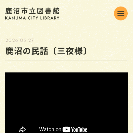
2026.03.27
鹿沼の民話〔三夜様〕
背景色変更
標準
黒
青
JAPANESE
オンラインの利用
ONLINE MENU
資料検索・予約