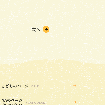
次へ
こどものページ
CHILD
YAのページ
YOUNG ADULT
（ヤングアダルト）