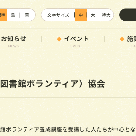
標準
黒
青
文字サイズ
中
大
特大
お知らせ
イベント
施
NEWS
EVENT
FA
沼図書館ボランティア）協会
図書館ボランティア養成講座を受講した人たちが中心となっ