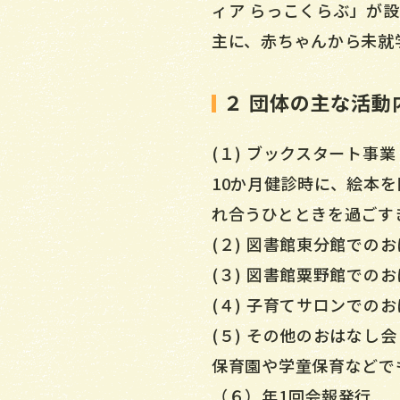
ィア らっこくらぶ」が
主に、赤ちゃんから未就
２ 団体の主な活動
(１) ブックスタート事業
10か月健診時に、絵本
れ合うひとときを過ごす
(２) 図書館東分館での
(３) 図書館粟野館での
(４) 子育てサロンでの
(５) その他のおはなし会
保育園や学童保育などで
（６）年1回会報発行