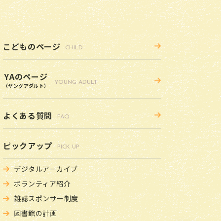
こどものページ
CHILD
YAのページ
YOUNG ADULT
（ヤングアダルト）
よくある質問
FAQ
ピックアップ
PICK UP
デジタルアーカイブ
ボランティア紹介
雑誌スポンサー制度
図書館の計画