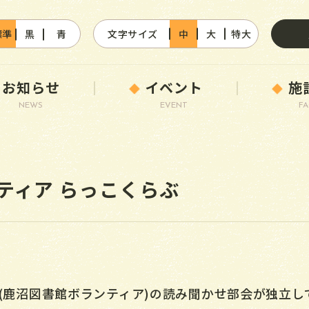
標準
黒
青
文字サイズ
中
大
特大
お知らせ
イベント
施
NEWS
EVENT
FA
ティア らっこくらぶ
会(鹿沼図書館ボランティア)の読み聞かせ部会が独立