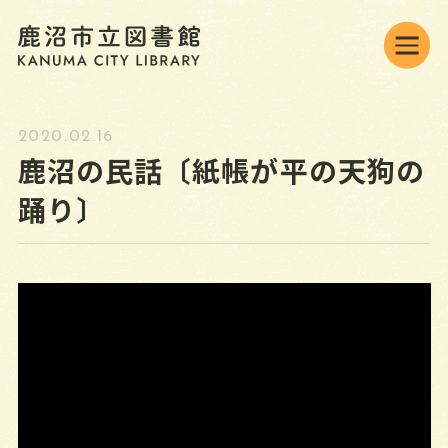
2020.02.16
鹿沼の民話〔紙帳が平の天狗の
背景色変更
標準
黒
青
踊り〕
JAPANESE
オンラインの利用
ONLINE MENU
資料検索・予約