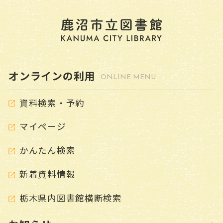
GUIDE
寄贈について
ハンディキャップ・サービス（本館）
オンラインの利用
こどものページ
ONLINE MENU
CHILD
資料検索・予約
YAのページ
（ヤングアダルト）
YOUNG ADULT
マイページ
よくある質問
FAQ
かんたん検索
ピックアップ
PICK UP
新着資料情報
デジタルアーカイブ
栃木県内図書館横断検索
ボランティア紹介