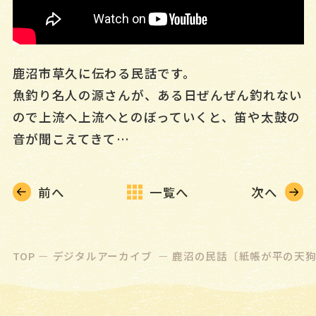
マイページ
かんたん検索
鹿沼市草久に伝わる民話です。
新着資料情報
魚釣り名人の源さんが、ある日ぜんぜん釣れない
栃木県内図書館横断検索
ので上流へ上流へとのぼっていくと、笛や太鼓の
音が聞こえてきて…
お知らせ
NEWS
イベント
前へ
一覧へ
次へ
EVENT
カレンダー
CALENDAR
TOP
デジタルアーカイブ
鹿沼の民話〔紙帳が平の天
施設案内
FACILITY
ご利用案内