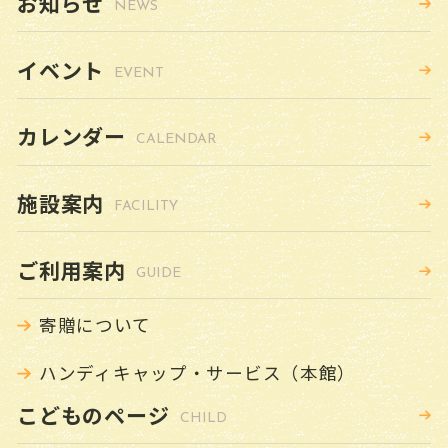
お知らせ
NEWS
雑誌スポンサー制度
イベント
図書館の計画
EVENT
小さな図書館
カレンダー
CALENDAR
図書館要覧
施設案内
FACILITY
お問い合わせ
ご利用案内
GUIDE
寄贈について
予約リクエストフォーム
ハンディキャップ・サービス（本館）
こどものページ
CHILD