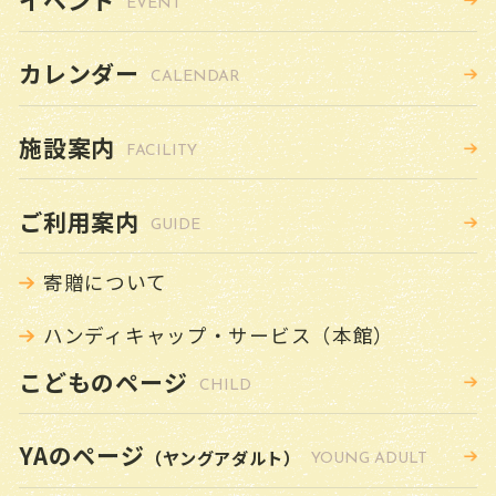
EVENT
雑誌スポンサー制度
カレンダー
図書館の計画
CALENDAR
小さな図書館
施設案内
FACILITY
図書館要覧
ご利用案内
GUIDE
寄贈について
お問い合わせ
ハンディキャップ・サービス（本館）
予約リクエストフォーム
こどものページ
CHILD
YAのページ
（ヤングアダルト）
YOUNG ADULT