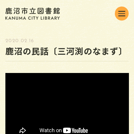
2020.02.16
鹿沼の民話〔三河渕のなまず〕
背景色変更
標準
黒
青
JAPANESE
オンラインの利用
ONLINE MENU
資料検索・予約