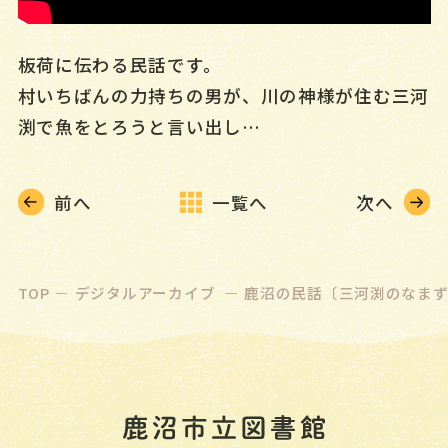
マイページ
板荷に伝わる民話です。
かんたん検索
村いちばんの力持ちの男が、川の神様が住む三河
新着資料情報
渕で魚をとろうと言い出し…
栃木県内図書館横断検索
前へ
一覧へ
次へ
お知らせ
NEWS
イベント
EVENT
TOP
デジタルアーカイブ
鹿沼の民話〔三河渕のなま
カレンダー
CALENDAR
施設案内
FACILITY
ご利用案内