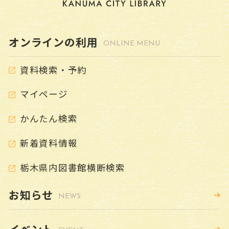
GUIDE
寄贈について
オンラインの利用
ONLINE MENU
ハンディキャップ・サービス（本館）
資料検索・予約
こどものページ
CHILD
マイページ
YAのページ
（ヤングアダルト）
YOUNG ADULT
かんたん検索
よくある質問
FAQ
新着資料情報
ピックアップ
栃木県内図書館横断検索
PICK UP
お知らせ
デジタルアーカイブ
NEWS
ボランティア紹介
イベント